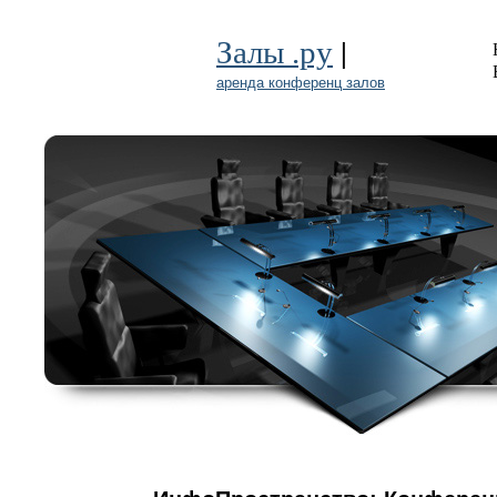
|
Залы .ру
аренда конференц залов