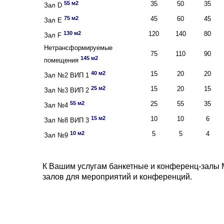
55 м2
35
50
35
Зал D
75 м2
45
60
45
Зал Е
130 м2
120
140
80
Зал F
Нетрансформируемые
75
110
90
145 м2
помещения
40 м2
15
20
20
Зал №2 ВИП 1
25 м2
15
20
15
Зал №3 ВИП 2
55 м2
25
55
35
Зал №4
15 м2
10
10
6
Зал №8 ВИП 3
10 м2
5
5
4
Зал №9
К Вашим услугам банкетные и конференц-залы 
залов для мероприятий и конференций.