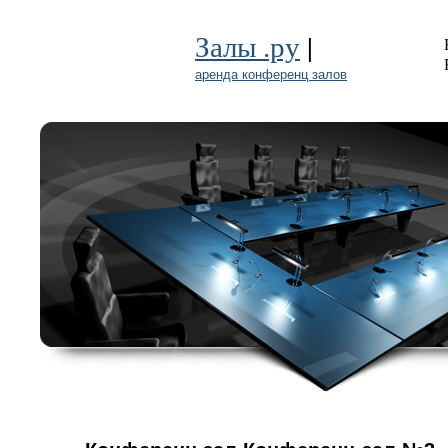
|
Залы .ру
аренда конференц залов