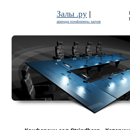
|
Залы .ру
аренда конференц залов