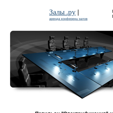
|
Залы .ру
аренда конференц залов