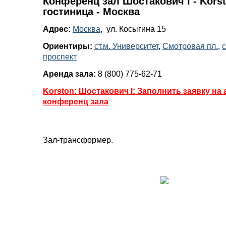
Конференц зал Шостакович I - Korst
гостиница - Москва
Адрес:
Москва
, ул. Косыгина 15
Ориентиры:
ст.м. Университет
,
Смотровая пл.
,
с
проспект
Аренда зала:
8 (800) 775-62-71
Korston: Шостакович I: Заполнить заявку на
конференц зала
Зал-трансформер.