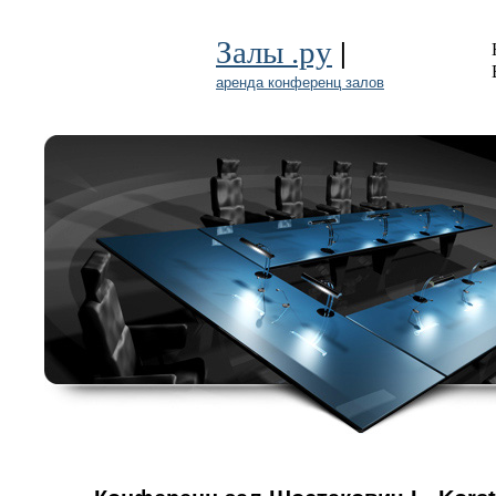
|
Залы .ру
аренда конференц залов