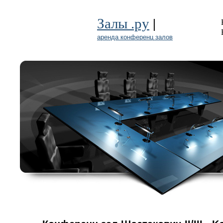
|
Залы .ру
аренда конференц залов