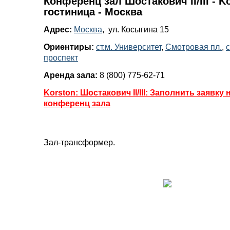
Конференц зал Шостакович II/III - Ko
гостиница - Москва
Адрес:
Москва
, ул. Косыгина 15
Ориентиры:
ст.м. Университет
,
Смотровая пл.
,
с
проспект
Аренда зала:
8 (800) 775-62-71
Korston: Шостакович II/III: Заполнить заявку 
конференц зала
Зал-трансформер.