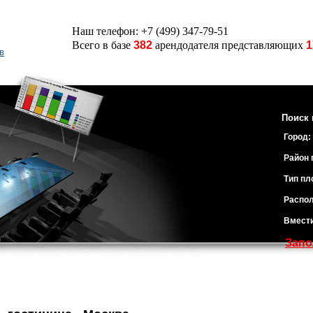
Наш телефон: +7 (499) 347-79-51
Всего в базе
382
арендодателя представляющих
1
в
Поиск 
Город:
Район 
Тип пл
Распол
Вмест
Запо