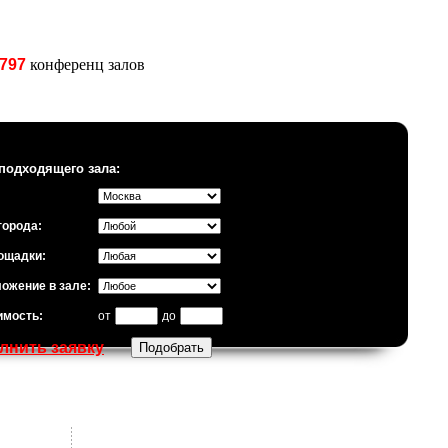
797
конференц залов
подходящего зала:
города:
ощадки:
ожение в зале:
имость:
от
до
лнить заявку