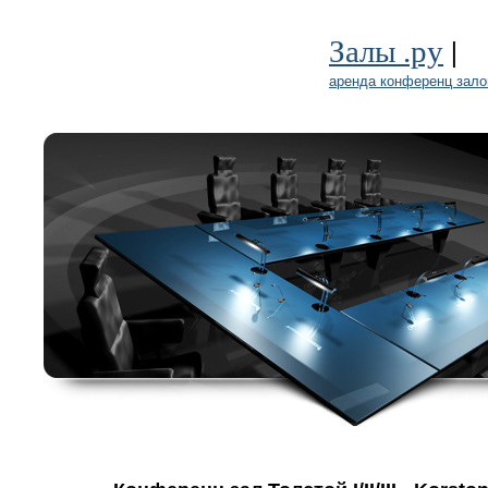
|
Залы .ру
аренда конференц зало