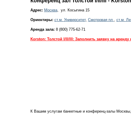
Конференц зал Толстой I/II/III - Korsto
Адрес:
Москва
, ул. Косыгина 15
Ориентиры:
ст.м. Университет
,
Смотровая пл.
,
ст.м. Л
Аренда зала:
8 (800) 775-62-71
Korston: Толстой I/II/III: Заполнить заявку на аренд
К Вашим услугам банкетные и конференц-залы Москвы,