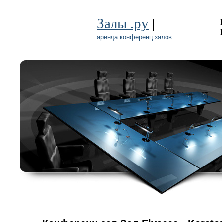
|
Залы .ру
аренда конференц залов