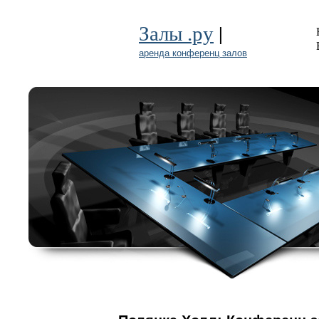
|
Залы .ру
аренда конференц залов