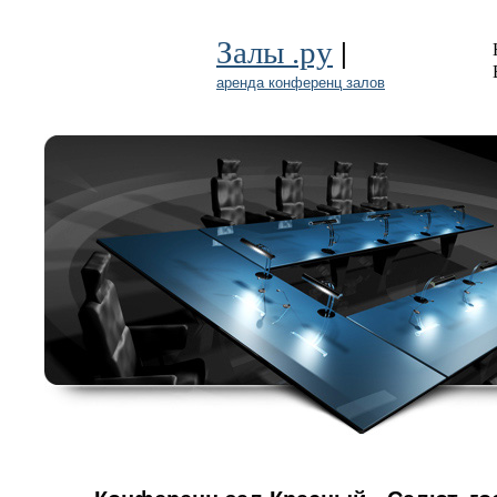
|
Залы .ру
аренда конференц залов