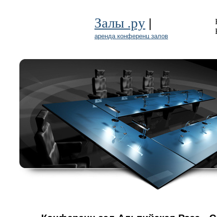
|
Залы .ру
аренда конференц залов