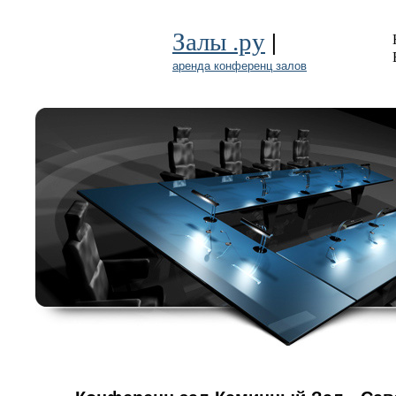
|
Залы .ру
аренда конференц залов