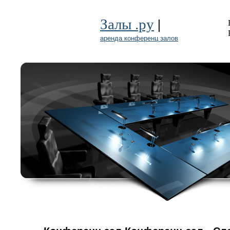
|
Залы .ру
аренда конференц залов