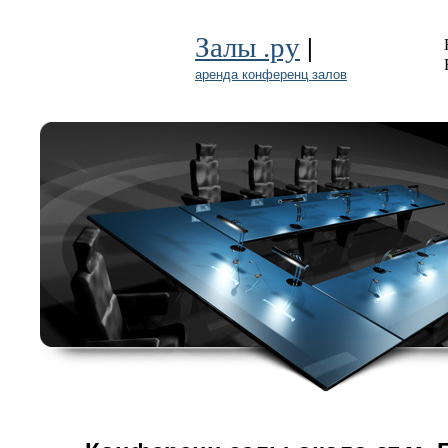
|
Залы .ру
аренда конференц залов