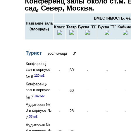
Конференц залы около ст.м. 
сад, Север, Москва.
ВМЕСТИМОСТЬ, че
Название зала
Класс
Театр
Буква "П"
Буква "Т"
Кабине
(площадь)
Турист
гостиница
3*
Конференц-
зал в корпусе
-
60
-
-
-
120 м2
№ 6
Конференц-
зал в корпусе
-
60
-
-
-
142 м2
№ 7
Аудитория №
3 в корпусе №
-
28
-
-
-
33 м2
7
Аудитория №
4 в корпусе №