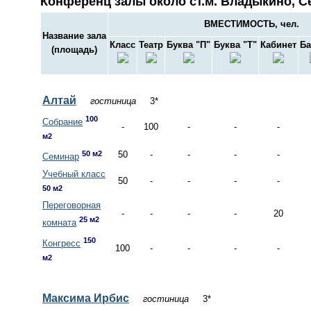
Конференц залы около ст.м. Владыкино, С
ВМЕСТИМОСТЬ, чел.
Название зала
Класс
Театр
Буква "П"
Буква "Т"
Кабинет
Ба
(площадь)
Алтай
гостиница
3*
100
Собрание
-
100
-
-
-
м2
50 м2
50
-
-
-
-
Семинар
Учебный класс
50
-
-
-
-
50 м2
Переговорная
-
-
-
-
20
25 м2
комната
150
Конгресс
100
-
-
-
-
м2
Максима Ирбис
гостиница
3*