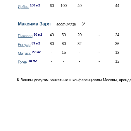
100 м2
60
100
40
-
44
Ирбис
Максима Заря
гостиница
3*
60 м2
40
50
20
-
24
Пикассо
89 м2
80
80
32
-
36
Ренуар
27 м2
-
15
-
-
12
Матисс
18 м2
-
-
-
-
12
Гоген
К Вашим услугам банкетные и конференц-залы Москвы, аренда