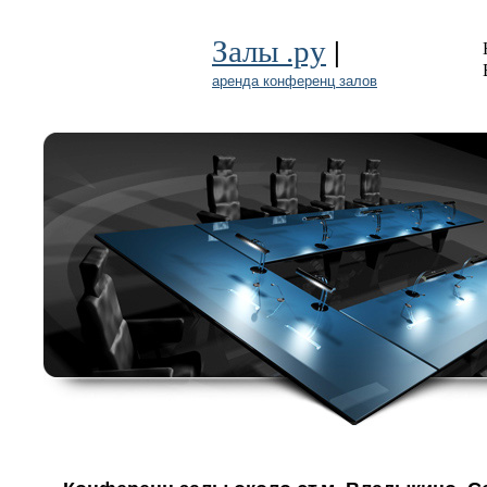
|
Залы .ру
аренда конференц залов