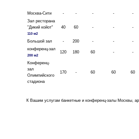
Москва-Сити
-
-
-
-
-
Зал ресторана
"Дикий койот"
40
60
-
-
-
110 м2
Большой зал
-
200
-
-
-
конференц-зал
120
180
60
-
-
200 м2
Конференц-
зал
170
-
60
60
60
Олимпийского
стадиона
К Вашим услугам банкетные и конференц-залы Москвы, ар