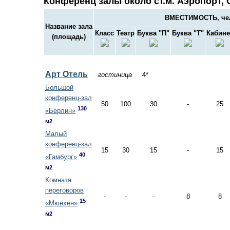
Конференц залы около ст.м. Аэропорт, 
ВМЕСТИМОСТЬ, че
Название зала
Класс
Театр
Буква "П"
Буква "Т"
Кабине
(площадь)
Арт Отель
гостиница
4*
Большой
конференц-зал
50
100
30
-
25
130
«Берлин»
м2
Малый
конференц-зал
15
30
15
-
15
40
«Гамбург»
м2
Комната
переговоров
-
-
-
8
8
15
«Мюнхен»
м2