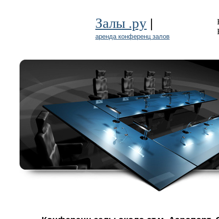
|
Залы .ру
аренда конференц залов