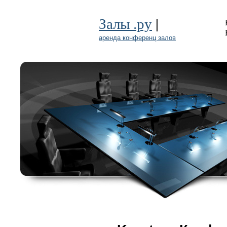
|
Залы .ру
аренда конференц залов