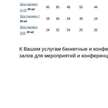
Шостакович
45
65
48
55
44
80 м2
II+III
Шостакович I
28
40
24
30
24
50 м2
Шостакович
24
32
24
25
20
40 м2
II/III
К Вашим услугам банкетные и конф
залов для мероприятий и конференц