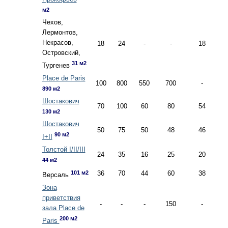
м2
Чехов,
Лермонтов,
Некрасов,
18
24
-
-
18
Островский,
31 м2
Тургенев
Place de Paris
100
800
550
700
-
890 м2
Шостакович
70
100
60
80
54
130 м2
Шостакович
50
75
50
48
46
90 м2
I+II
Толстой I/II/III
24
35
16
25
20
44 м2
101 м2
36
70
44
60
38
Версаль
Зона
приветствия
-
-
-
150
-
зала Place de
200 м2
Paris