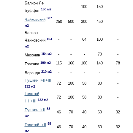
Балкон Ле
-
-
100
150
-
150 м2
Буффет
587
Чайковский
250
500
300
450
-
м2
Балкон
153
-
-
64
100
-
Чайковский
м2
154 м2
-
-
-
70
-
Мезонин
190 м2
115
160
100
140
78
Toscana
210 м2
-
-
-
-
-
Веранда
Пушкин I+II+III
72
100
58
80
-
132 м2
Толстой
72
100
58
80
-
132 м2
I+II+III
88
Пушкин I+II
46
70
40
60
32
м2
88
Толстой I+II
46
70
40
60
32
м2