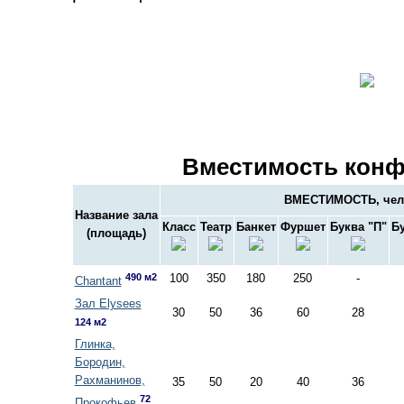
Вместимость конф
ВМЕСТИМОСТЬ, чел
Название зала
Класс
Театр
Банкет
Фуршет
Буква "П"
Бу
(площадь)
490 м2
100
350
180
250
-
Chantant
Зал Elysees
30
50
36
60
28
124 м2
Глинка,
Бородин,
Рахманинов,
35
50
20
40
36
72
Прокофьев